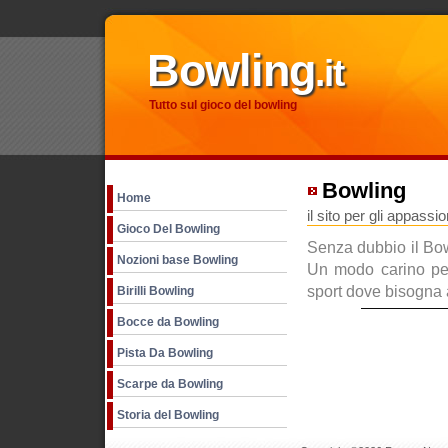
Bowling
.it
Tutto sul gioco del bowling
Bowling
Home
il sito per gli appassi
Gioco Del Bowling
Senza dubbio il Bow
Nozioni base Bowling
Un modo carino per
sport dove bisogna 
Birilli Bowling
Bocce da Bowling
Pista Da Bowling
Scarpe da Bowling
Storia del Bowling